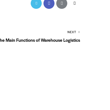
Twitter-
Facebook
Share-
Copy
new
email
URL
to
NEXT
clipboard
he Main Functions of Warehouse Logistics