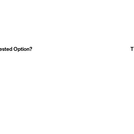
ested Option?
T