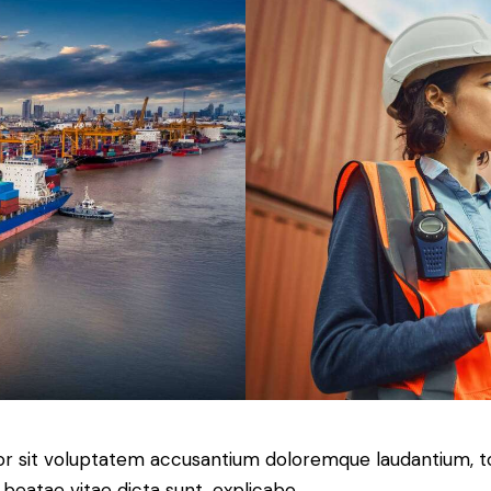
error sit voluptatem accusantium doloremque laudantium,
o beatae vitae dicta sunt, explicabo.