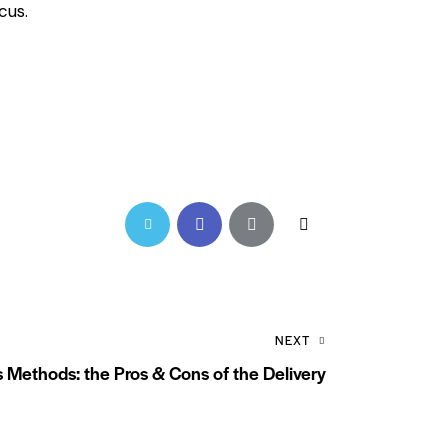
cus.
Twitter-
Facebook
Share-
Copy
new
email
URL
to
NEXT
clipboard
 Methods: the Pros & Cons of the Delivery