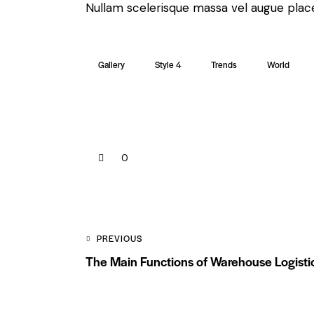
Nullam scelerisque massa vel augue place
Gallery
Style 4
Trends
World
0
Post
PREVIOUS
The Main Functions of Warehouse Logisti
navigation