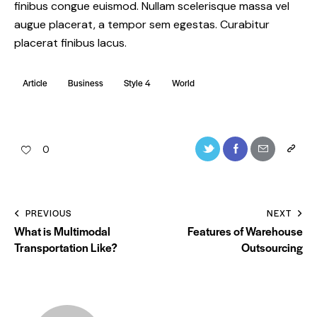
finibus congue euismod. Nullam scelerisque massa vel
augue placerat, a tempor sem egestas. Curabitur
placerat finibus lacus.
Article
Business
Style 4
World
Twitter-
Facebook
Share-
Copy
0
new
email
URL
to
Post
PREVIOUS
NEXT
clipboa
navigation
What is Multimodal
Features of Warehouse
Transportation Like?
Outsourcing