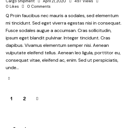
Cargo Shipment
April 21, 2020
497
Views
0
Likes
0
Comments
Q Proin faucibus nec mauris a sodales, sed elementum
mi tincidunt. Sed eget viverra egestas nisi in consequat.
Fusce sodales augue a accumsan. Cras sollicitudin,
ipsum eget blandit pulvinar. Integer tincidunt. Cras
dapibus. Vivamus elementum semper nisi. Aenean
vulputate eleifend tellus. Aenean leo ligula, porttitor eu,
consequat vitae, eleifend ac, enim. Sed ut perspiciatis,
unde…
Posts
>
Page
1
Page
2
pagination