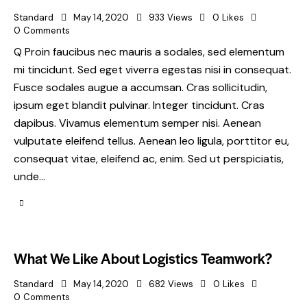
Standard
May 14, 2020
933
Views
0
Likes
0
Comments
Q Proin faucibus nec mauris a sodales, sed elementum
mi tincidunt. Sed eget viverra egestas nisi in consequat.
Fusce sodales augue a accumsan. Cras sollicitudin,
ipsum eget blandit pulvinar. Integer tincidunt. Cras
dapibus. Vivamus elementum semper nisi. Aenean
vulputate eleifend tellus. Aenean leo ligula, porttitor eu,
consequat vitae, eleifend ac, enim. Sed ut perspiciatis,
unde…
What We Like About Logistics Teamwork?
Standard
May 14, 2020
682
Views
0
Likes
0
Comments