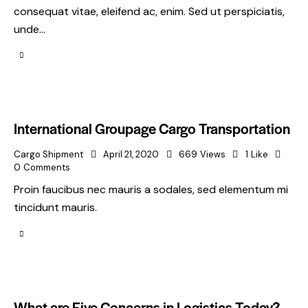
consequat vitae, eleifend ac, enim. Sed ut perspiciatis,
unde…
International Groupage Cargo Transportation
Cargo Shipment
April 21, 2020
669
Views
1
Like
0
Comments
Proin faucibus nec mauris a sodales, sed elementum mi
tincidunt mauris.
What are Five Concerns in Logistics Today?