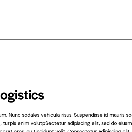
ogistics
lum. Nunc sodales vehicula risus. Suspendisse id mauris sod
t, turpis enim volutpSectetur adipiscing elit, sed do eius
erat eros, eu tincidunt velit. Consectetur adipiscing elit, 