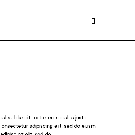
Search
ales, blandit tortor eu, sodales justo.
m onsectetur adipiscing elit, sed do eiusm
adipiscing elit, sed do.